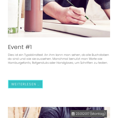
Event #1
Dies ist ein Typoblindtext. An ihm kann man sehen, ob alle Buchstaben
da sind und wie sie aussehen. Manchmal benutzt man Worte wie
Hamburgefonts, Rafgenduks oder Handgloves, um Schriften zu testen.
WEITERLESEN …
23.01.2017
(Montag)