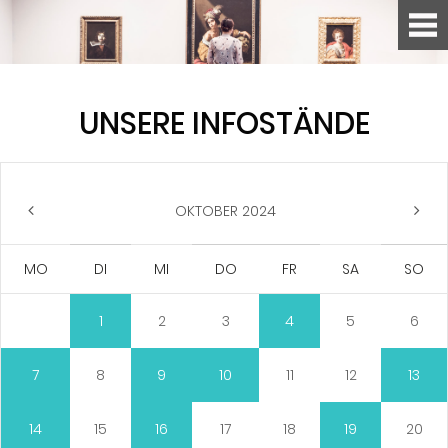
UNSERE INFOSTÄNDE
OKTOBER 2024
MO
DI
MI
DO
FR
SA
SO
1
2
3
4
5
6
7
8
9
10
11
12
13
14
15
16
17
18
19
20