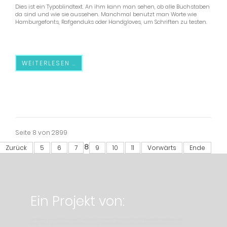
Dies ist ein Typoblindtext. An ihm kann man sehen, ob alle Buchstaben
da sind und wie sie aussehen. Manchmal benutzt man Worte wie
Hamburgefonts, Rafgenduks oder Handgloves, um Schriften zu testen.
WEITERLESEN …
Seite 8 von 2899
8
Zurück
5
6
7
9
10
11
Vorwärts
Ende
Ein Projekt von: