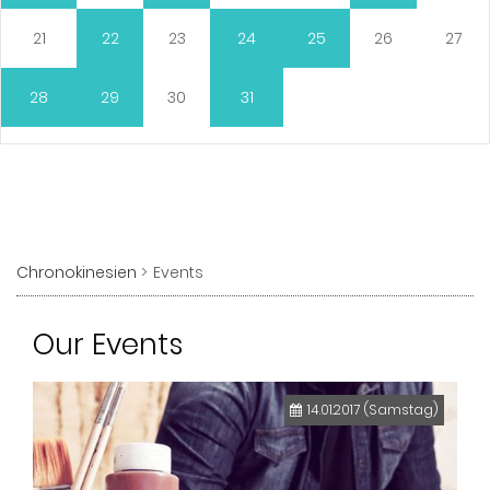
21
22
23
24
25
26
27
28
29
30
31
Chronokinesien
Events
Our Events
14.01.2017
(Samstag)