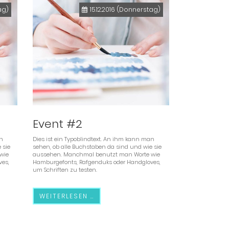
ag)
15.12.2016
(Donnerstag)
Event #2
an
Dies ist ein Typoblindtext. An ihm kann man
 sie
sehen, ob alle Buchstaben da sind und wie sie
wie
aussehen. Manchmal benutzt man Worte wie
es,
Hamburgefonts, Rafgenduks oder Handgloves,
um Schriften zu testen.
WEITERLESEN …