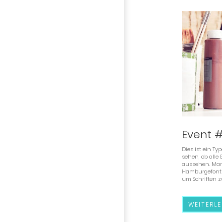
Event #
Dies ist ein T
sehen, ob alle
aussehen. Man
Hamburgefonts
um Schriften z
WEITERLE