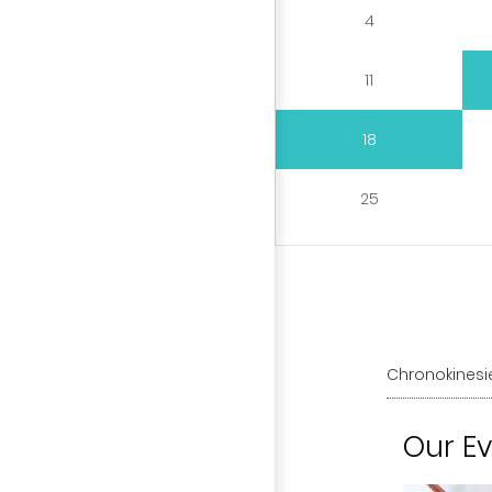
4
11
18
25
Chronokinesi
Our E