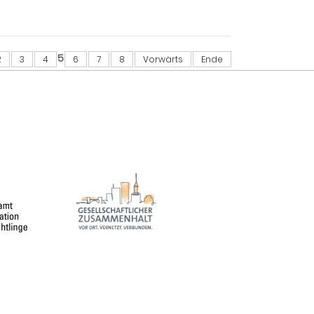
5
2
3
4
6
7
8
Vorwärts
Ende