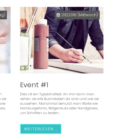
ag)
21.12.2016
(Mittwoch)
Event #1
an
Dies ist ein Typoblindtext. An ihm kann man
 sie
sehen, ob alle Buchstaben da sind und wie sie
wie
aussehen. Manchmal benutzt man Worte wie
es,
Hamburgefonts, Rafgenduks oder Handgloves,
um Schriften zu testen.
WEITERLESEN …