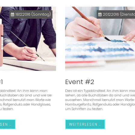
18.12.2016
(Sonntag)
20.12.2016
(Dienst
1
Event #2
ypoblindtext. An ihm kann man
Dies ist ein Typoblindtext. An ihm kann m
 Buchstaben da sind und wie sie
sehen, ob alle Buchstaben da sind und wie
chmal benutzt man Worte wie
aussehen. Manchmal benutzt man Worte 
, Rafgenduks oder Handgloves,
Hamburgefonts, Rafgenduks oder Handglov
u testen.
um Schriften zu testen.
SEN …
WEITERLESEN …