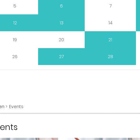
5
6
7
12
13
14
19
20
21
26
27
28
en
Events
vents