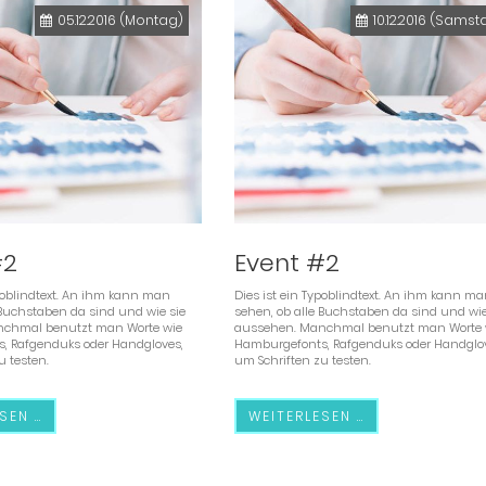
05.12.2016
(Montag)
10.12.2016
(Samst
#2
Event #2
ypoblindtext. An ihm kann man
Dies ist ein Typoblindtext. An ihm kann m
 Buchstaben da sind und wie sie
sehen, ob alle Buchstaben da sind und wie
chmal benutzt man Worte wie
aussehen. Manchmal benutzt man Worte 
, Rafgenduks oder Handgloves,
Hamburgefonts, Rafgenduks oder Handglov
u testen.
um Schriften zu testen.
SEN …
WEITERLESEN …