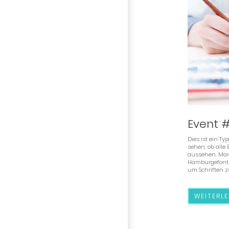
Event 
Dies ist ein T
sehen, ob alle
aussehen. Man
Hamburgefonts
um Schriften z
WEITERLE