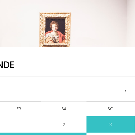
NDE
FR
SA
SO
1
2
3