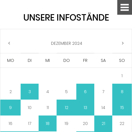
UNSERE INFOSTÄNDE
DEZEMBER 2024
MO
DI
MI
DO
FR
SA
SO
1
2
3
4
5
6
7
8
9
10
11
12
13
14
15
16
17
18
19
20
21
22