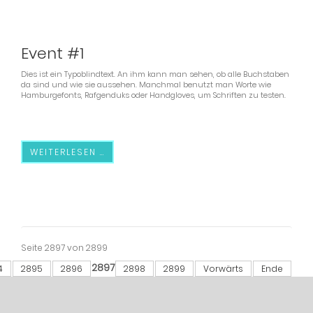
19.01.2106
(Dienstag)
Event #1
Dies ist ein Typoblindtext. An ihm kann man sehen, ob alle Buchstaben
da sind und wie sie aussehen. Manchmal benutzt man Worte wie
Hamburgefonts, Rafgenduks oder Handgloves, um Schriften zu testen.
WEITERLESEN …
Seite 2897 von 2899
2897
4
2895
2896
2898
2899
Vorwärts
Ende