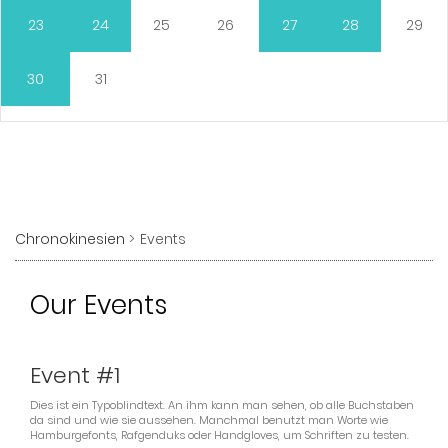
23
24
25
26
27
28
29
30
31
Chronokinesien
Events
Our Events
10.01.2106
(Sonntag)
Event #1
Dies ist ein Typoblindtext. An ihm kann man sehen, ob alle Buchstaben
da sind und wie sie aussehen. Manchmal benutzt man Worte wie
Hamburgefonts, Rafgenduks oder Handgloves, um Schriften zu testen.