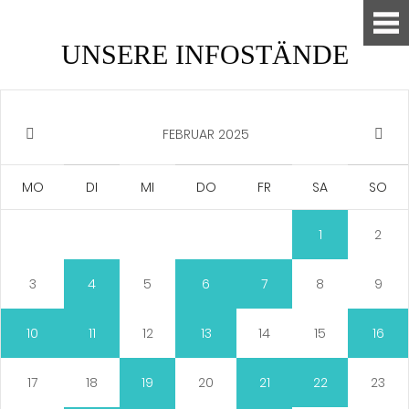
UNSERE INFOSTÄNDE
FEBRUAR 2025
MO
DI
MI
DO
FR
SA
SO
1
2
3
4
5
6
7
8
9
10
11
12
13
14
15
16
17
18
19
20
21
22
23