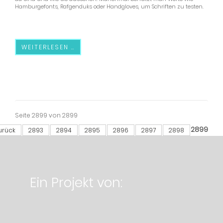
Hamburgefonts, Rafgenduks oder Handgloves, um Schriften zu testen.
WEITERLESEN …
Seite 2899 von 2899
2899
urück
2893
2894
2895
2896
2897
2898
Ein Projekt von: