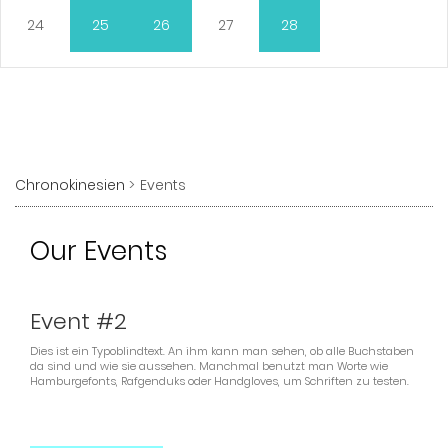
24
25
26
27
28
Chronokinesien
Events
Our Events
02.02.2106
(Dienstag)
Event #2
Dies ist ein Typoblindtext. An ihm kann man sehen, ob alle Buchstaben
da sind und wie sie aussehen. Manchmal benutzt man Worte wie
Hamburgefonts, Rafgenduks oder Handgloves, um Schriften zu testen.